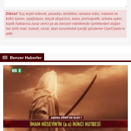
Dikkat!
Suç teşkil edecek, yasadışı, tehditkar, rahatsız edici, hakaret ve
küfür içeren, aşağılayıcı, küçük düşürücü, kaba, pornografik, ahlaka aykırı,
kişilik haklarına zarar verici ya da benzeri niteliklerde içeriklerden doğan
her türlü mali, hukuki, cezai, idari sorumluluk içeriği gönderen Üye/Üyeler’e
aittir.
Benzer Haberler